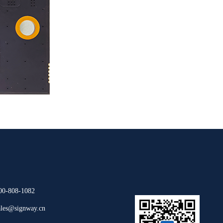
808-1082
s@signway.cn