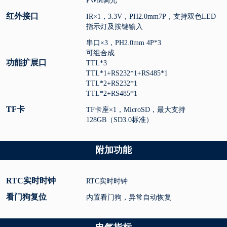
PWM调光
红外接口
IR×1，3.3V，PH2.0mm7P，支持双色LED
指示灯及按键输入
串口×3，PH2.0mm 4P*3
可组合成
功能扩展口
TTL*3
TTL*1+RS232*1+RS485*1
TTL*2+RS232*1
TTL*2+RS485*1
TF卡
TF卡座×1，MicroSD，最大支持
128GB（SD3.0标准）
附加功能
RTC实时时钟
RTC实时时钟
看门狗复位
内置看门狗，异常自动恢复