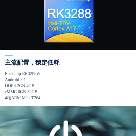
主流配置，稳定低耗
Rockchip RK3288W
Android 5.1
DDR3 2GB-4GB
eMMC 8GB-32GB
4核ARM Mali-T764