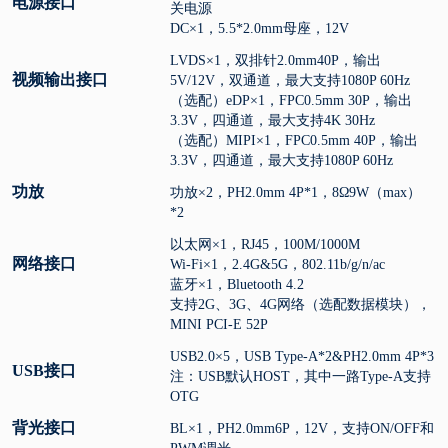
电源接口
关电源
DC×1，5.5*2.0mm母座，12V
LVDS×1，双排针2.0mm40P，输出
视频输出接口
5V/12V，双通道，最大支持1080P 60Hz
（选配）eDP×1，FPC0.5mm 30P，输出
3.3V，四通道，最大支持4K 30Hz
（选配）MIPI×1，FPC0.5mm 40P，输出
3.3V，四通道，最大支持1080P 60Hz
功放
功放×2，PH2.0mm 4P*1，8Ω9W（max）
*2
以太网×1，RJ45，100M/1000M
网络接口
Wi-Fi×1，2.4G&5G，802.11b/g/n/ac
蓝牙×1，Bluetooth 4.2
支持2G、3G、4G网络（选配数据模块），
MINI PCI-E 52P
USB2.0×5，USB Type-A*2&PH2.0mm 4P*3
USB接口
注：USB默认HOST，其中一路Type-A支持
OTG
背光接口
BL×1，PH2.0mm6P，12V，支持ON/OFF和