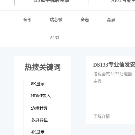
DS数字标牌主板
AIoT智能
全部
瑞芯微
全志
晶晨
A133
DS133专业信发
热搜关键词
搭载全志A133处理器
主板。
8K显示
HDMI输入
边缘计算
了解详情
多屏异显
4K显示