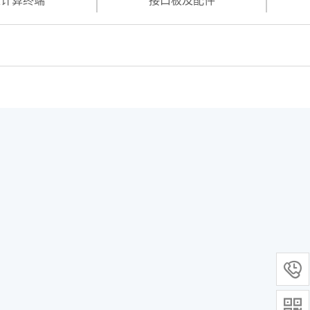
缘计算终端
接口板及配件

