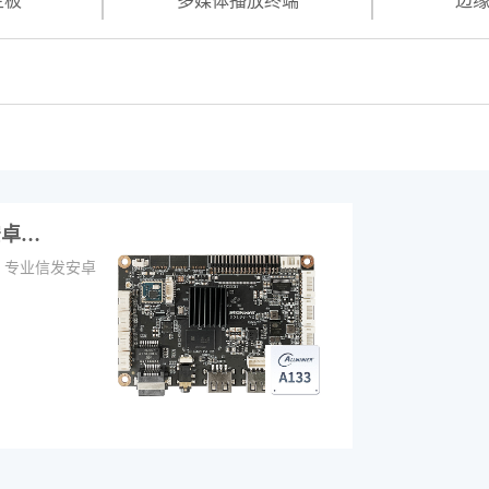
主板
多媒体播放终端
边
安卓…
，专业信发安卓